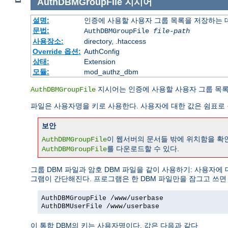
AuthDBMGroupFile
지시어
설명:
인증에 사용할 사용자 그룹 목록을 저장하는
문법:
AuthDBMGroupFile
file-path
사용장소:
directory, .htaccess
Override 옵션:
AuthConfig
상태:
Extension
모듈:
mod_authz_dbm
지시어는 인증에 사용할 사용자 그룹 목록
AuthDBMGroupFile
파일은 사용자명을 키로 사용한다. 사용자에 대한 값은 쉼표로 
보안
이 웹서버의 문서들 밖에 위치함을 확
AuthDBMGroupFile
를 다운로드할 수 있다.
AuthDBMGroupFile
그룹 DBM 파일과 암호 DBM 파일을 같이 사용하기: 사용자에
그램이 간단해진다. 프로그램은 한 DBM 파일만을 잠그고 쓰면
AuthDBMGroupFile /www/userbase
AuthDBMUserFile /www/userbase
이 통합 DBM의 키는 사용자명이다. 값은 다음과 같다