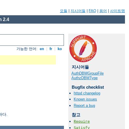
모듈
|
지시어들
|
FAQ
|
용어
|
사이트맵
 2.4
가능한 언어:
en
|
fr
|
ko
지시어들
AuthDBMGroupFile
AuthzDBMType
Bugfix checklist
httpd changelog
Known issues
Report a bug
하다.
참고
Require
Satisfy