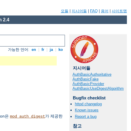
모듈
|
지시어들
|
FAQ
|
용어
|
사이트맵
 2.4
가능한 언어:
en
|
fr
|
ja
|
ko
지시어들
AuthBasicAuthoritative
AuthBasicFake
AuthBasicProvider
AuthBasicUseDigestAlgorithm
Bugfix checklist
httpd changelog
Known issues
ion은
가 제공한
mod_auth_digest
Report a bug
참고