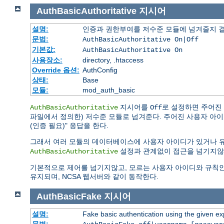
AuthBasicAuthoritative
지시어
설명:
인증과 권한부여를 저수준 모듈에 넘겨줄지 
문법:
AuthBasicAuthoritative On|Off
기본값:
AuthBasicAuthoritative On
사용장소:
directory, .htaccess
Override 옵션:
AuthConfig
상태:
Base
모듈:
mod_auth_basic
지시어를
로 설정하면 주어진
AuthBasicAuthoritative
Off
파일에서 정의한) 저수준 모듈로 넘겨준다. 주어진 사용자 아이디나 
(인증 필요)" 응답을 한다.
그래서 여러 모듈의 데이터베이스에 사용자 아이디가 있거나 
설정과 관계없이 접근을 넘기지않
AuthBasicAuthoritative
기본적으로 제어를 넘기지않고, 모르는 사용자 아이디와 규칙인 경우 "
유지되며, NCSA 웹서버와 같이 동작한다.
AuthBasicFake
지시어
설명:
Fake basic authentication using the given 