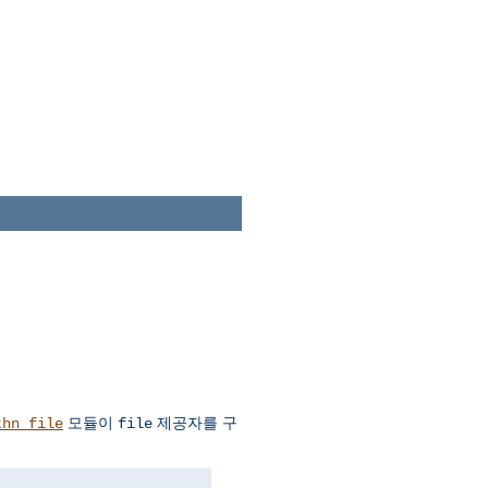
모듈이
제공자를 구
thn_file
file