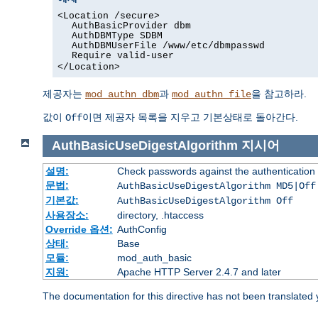
<Location /secure>
AuthBasicProvider dbm
AuthDBMType SDBM
AuthDBMUserFile /www/etc/dbmpasswd
Require valid-user
</Location>
제공자는
과
을 참고하라.
mod_authn_dbm
mod_authn_file
값이
이면 제공자 목록을 지우고 기본상태로 돌아간다.
Off
AuthBasicUseDigestAlgorithm
지시어
설명:
Check passwords against the authentication pr
문법:
AuthBasicUseDigestAlgorithm MD5|Off
기본값:
AuthBasicUseDigestAlgorithm Off
사용장소:
directory, .htaccess
Override 옵션:
AuthConfig
상태:
Base
모듈:
mod_auth_basic
지원:
Apache HTTP Server 2.4.7 and later
The documentation for this directive has not been translated 