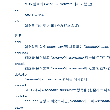
MD5 암호화 (Win32과 Netware에서 기본값)
-s
SHA1 암호화
-p
암호를 그대로 기록 (
추천하지 않음
)
명령
add
암호화된 암호
encpasswd
를 사용하여
filename
에
user
adduser
암호를 물어보고
filename
에
username
항목을 추가한다
check
암호를 물어본후
filename
에
username
이 있고 암호가 
delete
filename
에서
username
항목을 삭제한다.
import
에서
항목을 (한줄에 하나씩
STDIN
username
:
password
update
명령과 비슷하지만,
filename
에 이미
usernam
adduser
view