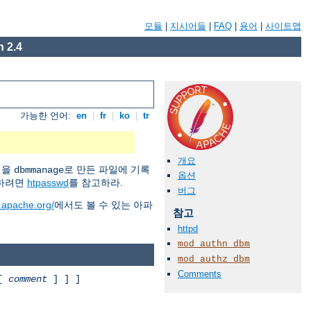
모듈
|
지시어들
|
FAQ
|
용어
|
사이트맵
 2.4
가능한 언어:
en
|
fr
|
ko
|
tr
개요
원을
로 만든 파일에 기록
dbmmanage
옵션
용하려면
htpasswd
를 참고하라.
버그
d.apache.org/
에서도 볼 수 있는 아파
참고
httpd
mod_authn_dbm
mod_authz_dbm
Comments
 [
comment
] ] ]